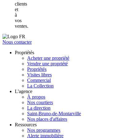
clients
et
à
vos
ventes.
Nous contacter
Propriétés
Acheter une propriété
Vendre une propriété
Propriétés
Visites libres
Commercial
La Collection
L'agence
À propos
Nos courtiers
La direction
Saint-Bruno-de-Montarville
Nos places d'affaires
Ressources
Nos programmes
Alerte immobilière