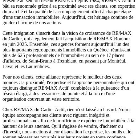
Présente au sein du réseau RE/MAX depuis 1984, RE/MAX Actif a
bâti sa renommée grâce à sa proximité avec ses clients, son expertise
du marché et la qualité de l'accompagnement offert à chaque étape
d'une transaction immobilière. Aujourd'hui, cet héritage continue de
guider chacune de nos actions.
Cette intégration s'inscrit dans la vision de croissance de RE/MAX
du Cartier, qui a également fait l'acquisition de RE/MAX Bonjour
en juin 2025. Ensemble, ces agences forment aujourd'hui l'un des
plus importants regroupements immobiliers du Québec, réunissant
plus de 625 professionnels de l'immobilier au sein de 17 places
d'affaires, de Saint-Bruno à Tremblant, en passant par Montréal,
Laval et les Laurentides.
Pour nos clients, cette alliance représente le meilleur des deux
mondes : la proximité, l'expertise et l'approche personnalisée qui ont
toujours distingué RE/MAX Actif, combinées à la puissance d'un
réseau élargi, à des ressources de pointe et à la force d'une
organisation couvrant un vaste territoire.
Chez RE/MAX du Cartier Actif, rien n'est laissé au hasard. Notre
équipe accompagne ses clients avec rigueur, intégrité et
professionnalisme afin de leur offrir une expérience immobilière à la
hauteur de leurs attentes. Qu'il s'agisse de vendre, d'acheter ou
d'investir, nous mettons à leur disposition l'expertise, les outils et le
soutien nécessaires pour réaliser leurs projets en toute confiance.