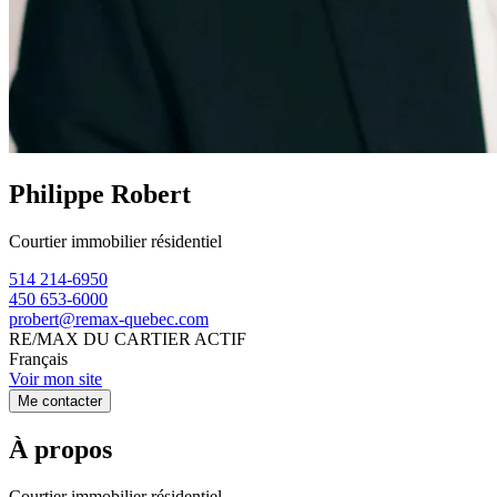
Philippe Robert
Courtier immobilier résidentiel
514 214-6950
450 653-6000
probert@remax-quebec.com
RE/MAX DU CARTIER ACTIF
Français
Voir mon site
Me contacter
À propos
Courtier immobilier résidentiel